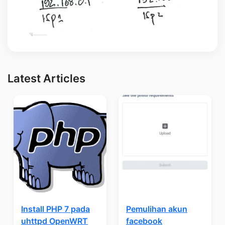
Latest Articles
Install PHP 7 pada
Pemulihan akun
uhttpd OpenWRT
facebook