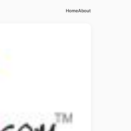
Home
About