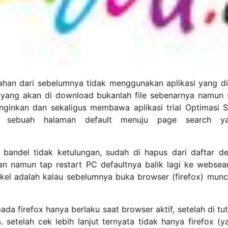
bahan dari sebelumnya tidak menggunakan aplikasi yang d
u yang akan di download bukanlah file sebenarnya namun 
inginkan dan sekaligus membawa aplikasi trial Optimasi
 sebuah halaman default menuju page search ya
a bandel tidak ketulungan, sudah di hapus dari daftar 
an namun tap restart PC defaultnya balik lagi ke websear
kel adalah kalau sebelumnya buka browser (firefox) munc
ada firefox hanya berlaku saat browser aktif, setelah di t
. setelah cek lebih lanjut ternyata tidak hanya firefox (