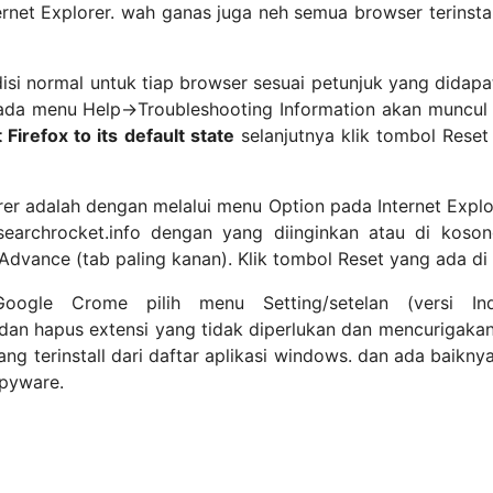
net Explorer. wah ganas juga neh semua browser terinstall 
si normal untuk tiap browser sesuai petunjuk yang didapa
ada menu Help->Troubleshooting Information akan muncul 
 Firefox to its default state
selanjutnya klik tombol Reset 
er adalah dengan melalui menu Option pada Internet Explor
archrocket.info dengan yang diinginkan atau di kosong
 Advance (tab paling kanan). Klik tombol Reset yang ada di 
ogle Crome pilih menu Setting/setelan (versi Indon
) dan hapus extensi yang tidak diperlukan dan mencurigaka
ang terinstall dari daftar aplikasi windows. dan ada baikn
Spyware.