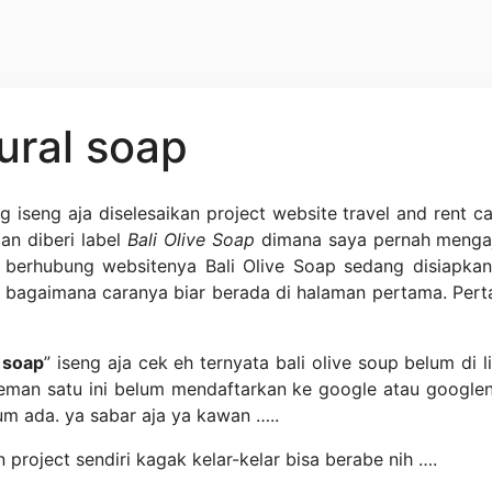
tural soap
g iseng aja diselesaikan project website travel and rent c
an diberi label
Bali Olive Soap
dimana saya pernah mengaj
berhubung websitenya Bali Olive Soap sedang disiapkan 
, bagaimana caranya biar berada di halaman pertama. Per
i soap
” iseng aja cek eh ternyata bali olive soup belum di 
 teman satu ini belum mendaftarkan ke google atau goog
um ada. ya sabar aja ya kawan …..
project sendiri kagak kelar-kelar bisa berabe nih ….