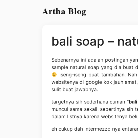
Artha Blog
bali soap – na
S
ebenarnya ini adalah postingan yan
sample natural soap yang dia buat d
iseng-iseng buat tambahan. Nah 
websitenya di google kok jauh amat
sulit buat jawabnya.
targetnya sih sederhana cuman “
bal
muncul sama sekali. sepertinya sih
dalam listnya karena websitenya bel
eh cukup dah intermezzo nya entaran 